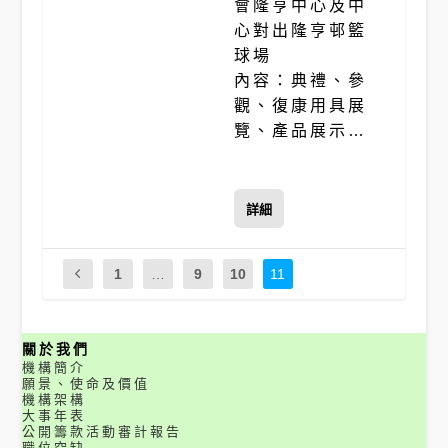
會隆亨中心及中
心對出隆亨邨籃
球場
內容：典禮、參
觀、復康用具展
覽、產品展示…
詳細
1
…
9
10
11
關於我們
機構簡介
願景、使命及價值
機構架構
大事年表
公開籌款活動審計報告
職位空缺