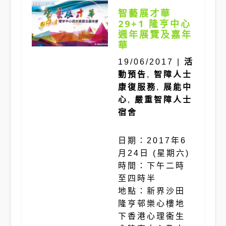
智藝展才華
29+1 隆亨中心
週年展覽及嘉年
華
19/06/2017
|
活
動預告
,
智障人士
康復服務
,
展能中
心
,
嚴重智障人士
宿舍
日期：2017年6
月24日 (星期六)
時間：下午二時
至四時半
地點：新界沙田
隆亨邨樂心樓地
下香港心理衞生