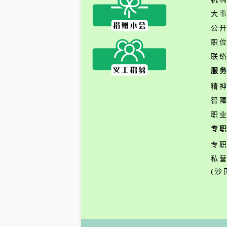
大
公
职
联
服
精
智
职
专
专
私
(沙