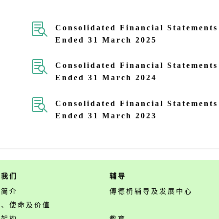

Consolidated Financial Statements
Ended 31 March 2025

Consolidated Financial Statements
Ended 31 March 2024

Consolidated Financial Statements
Ended 31 March 2023
于我们
辅导
构简介
傅德枬辅导及发展中心
景、使命及价值
构架构
教育