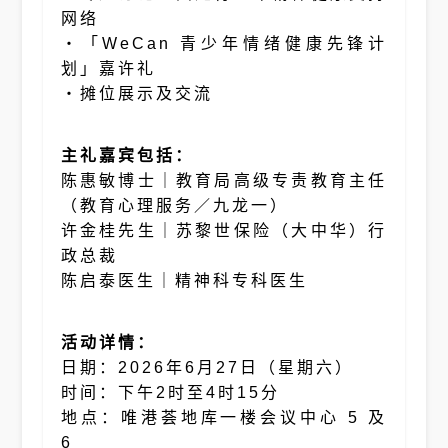
网络
・「WeCan 青少年情绪健康先锋计
划」嘉许礼
・摊位展示及交流
主礼嘉宾包括：
陈惠敏博士｜教育局高级专责教育主任
（教育心理服务／九龙一）
许金桂先生｜苏黎世保险（大中华）行
政总裁
陈启泰医生｜精神科专科医生
活动详情：
日期：2026年6月27日（星期六）
时间：下午2时至4时15分
地点：唯港荟地库一楼会议中心 5 及
6