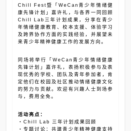
Chill Fest暨「WeCan青少年情绪健
康先锋计划」嘉许礼，与各界一同回顾
Chill Lab三年计划成果，分享在青少
年情绪健康教育、校本支援、体验学习
及跨界协作方面的实践经验，并展望未
来青少年精神健康工作的发展方向。
同场将举行「WeCan青少年情绪健康
先锋计划」嘉许礼，表扬积极参与及表
现优秀的学校、团队及青年参加者，肯
定他们在校园及社区推动情绪健康文化
的努力与贡献。欢迎有兴趣人士到场参
与，费用全免。
活动亮点：
・Chill Lab 三年计划成果回顾
・专题讨论：共建青少年精神健康支持