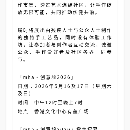
作市集，透过艺术连结社区，让手作绽
放无限可能，共同推动伤健共融。
届时将展出由残疾人士与公众人士制作
的独特手工艺品，同时设有体验工作
坊，让参加者与创作者互动交流，诚邀
公众、手作爱好者及社区各界一同参
与。
「mha・创意墟2026」
日期︰2026年5月16及17日（星期六
及日）
时间︰中午12时至晚上7时
地点︰香港文化中心有盖广场
「mha・创意墟2026」檔主招募