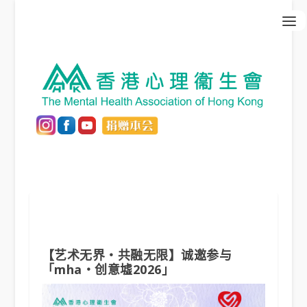
【艺术无界・共融无限】诚邀参与
「mha・创意墟2026」