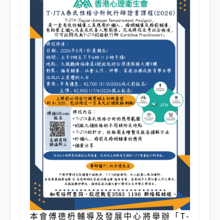
本會傅德枬輔導及發展中心將舉辦「T-