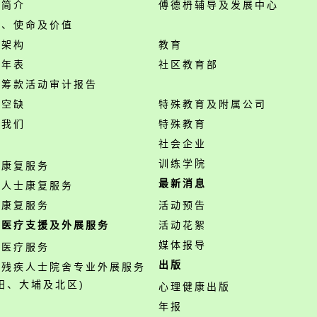
构简介
傅德枬辅导及发展中心
景、使命及价值
构架构
教育
事年表
社区教育部
开筹款活动审计报告
位空缺
特殊教育及附属公司
络我们
特殊教育
务
社会企业
训练学院
神康复服务
最新消息
障人士康复服务
业康复服务
活动预告
职医疗支援及外展服务
活动花絮
媒体报导
职医疗服务
出版
营残疾人士院舍专业外展服务
田、大埔及北区)
心理健康出版
年报