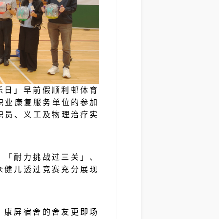
乐日」早前假顺利邨体育
职业康复服务单位的参加
、职员、义工及物理治疗实
。
、「耐力挑战过三关」、
众健儿透过竞赛充分展现
，康屏宿舍的舍友更即场