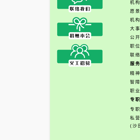
机
愿
机
大
公
职
联
服
精
智
职
专
专
私
(沙