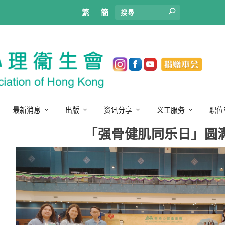
繁
|
簡
最新消息
出版
资讯分享
义工服务
职位
「强骨健肌同乐日」圆