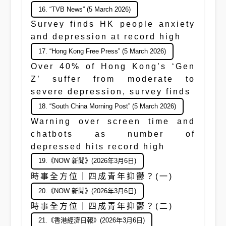
16. “TVB News” (5 March 2026)
Survey finds HK people anxiety
and depression at record high
17. “Hong Kong Free Press” (5 March 2026)
Over 40% of Hong Kong’s ‘Gen
Z’ suffer from moderate to
severe depression, survey finds
18. “South China Morning Post” (5 March 2026)
Warning over screen time and
chatbots as number of
depressed hits record high
19.《NOW 新聞》(2026年3月6日)
時事全方位｜四成青年抑鬱？(一)
20.《NOW 新聞》(2026年3月6日)
時事全方位｜四成青年抑鬱？(二)
21.《香港經濟日報》(2026年3月6日)