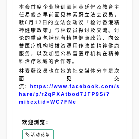
本会首席企业培训顾问黄廷俨及教育主
任易俊杰早前面见林素蔚立法会议员，
就6月12日的立法会动议「检讨香港精
神健康政策」与林议员探讨及交流。讨
论的重点包括现有精神健康政策、向公
营医疗机构增拨资源用作改善精神健康
服务，以及加强公私营医疗机构在精神
科治疗领域的合作等。
林素蔚议员也在她的社交媒体分享是次
面见交
流:
https://www.facebook.com/s
hare/p/r2qPXAtbod7JFP9S/?
mibextid=WC7FNe
欢迎浏览
：
活动花絮