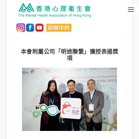
本會附屬公司「明途聯繫」獲授表揚獎
項