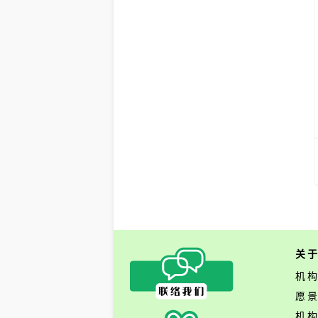
关
机
愿
机