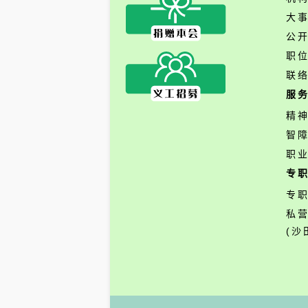
大
公
职
联
服
精
智
职
专
专
私
(沙