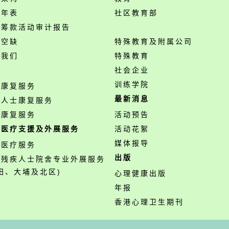
事年表
社区教育部
开筹款活动审计报告
位空缺
特殊教育及附属公司
络我们
特殊教育
务
社会企业
训练学院
神康复服务
最新消息
障人士康复服务
业康复服务
活动预告
职医疗支援及外展服务
活动花絮
媒体报导
职医疗服务
出版
营残疾人士院舍专业外展服务
田、大埔及北区)
心理健康出版
年报
香港心理卫生期刊