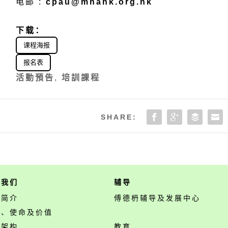
电邮 :
cpau@mhahk.org.hk
下载
：
课程海报
报名表
活動預告
,
培訓課程
SHARE:
于我们
辅导
构简介
傅德枬辅导及发展中心
景、使命及价值
构架构
教育