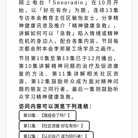
网上电台「Soooradio」在10月开
始，以「好在有你」为题，连续13集
专访本会教育主任区敏怡女士，分享精
神健康讯息及推介「精神健康急救」，
讲解如何可以「急救」陷入情绪或精神
危机的身边人。配合各集内容，节目每
次都会附本会李郑屋工场学员之画作。
节目第10集至第13集已于12月播出，
第10集讲解精神问题的治疗及促进康
复的方法、第11集讲解相关社区资
源、第12集鼓励听众成为面对精神问
题的朋友之同行者，最后一集则鼓励听
众学习精神健康急救。
访问内容可以浏览下列连结：
第10集︰【我痊愈了吗？】
第11集︰【社区资援 好在有你！】
第12集︰【认识自己 成为同行者！】