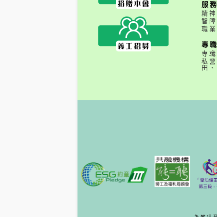
服
精神
智障
職業
專
專職
私營
田、