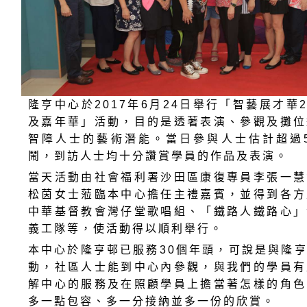
隆亨中心於2017年6月24日舉行「智藝展才華
及嘉年華」活動，目的是透著表演、參觀及攤位
智障人士的藝術潛能。當日參與人士估計超過5
鬧，到訪人士均十分讚賞學員的作品及表演。
當天活動由社會福利署沙田區康復專員李張一慧
松茵女士蒞臨本中心擔任主禮嘉賓，並得到各方
中華基督教會灣仔堂歌唱組、「鐵路人鐵路心」
義工隊等，使活動得以順利舉行。
本中心於隆亨邨已服務30個年頭，可說是與隆
動，社區人士能到中心內參觀，與我們的學員有
解中心的服務及在照顧學員上擔當著怎樣的角色
多一點包容、多一分接納並多一份的欣賞。