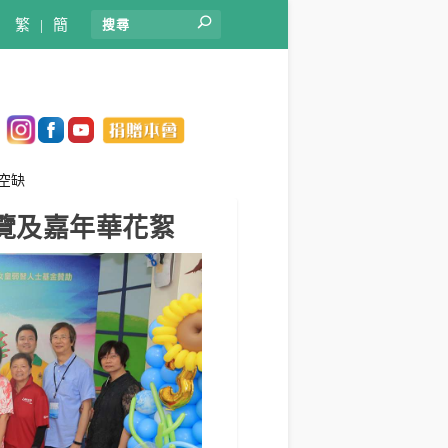
繁
|
簡
空缺
展覽及嘉年華花絮