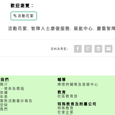
歡迎瀏覽：
活動花絮
活動花絮
,
智障人士康復服務
,
展能中心
,
嚴重智
SHARE:
於我們
輔導
簡介
傅德枬輔導及發展中心
、使命及價值
教育
架構
社區教育部
年表
籌款活動審計報告
特殊教育及附屬公司
空缺
特殊教育
我們
社會企業