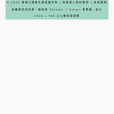
© 2025 香港心理衞生會版權所有 |
收集個人資料聲明
|
免責聲明
為獲得至佳效果，請採用
Chrome
/ Safari
瀏覽器
，並以
1024 x 768 以上解析度瀏覽